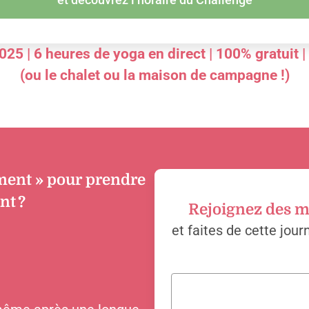
25 | 6 heures de yoga en direct | 100% gratuit 
(ou le chalet ou la maison de campagne !)
ment » pour prendre
nt ?
Rejoignez des 
.
et faites de cette jour