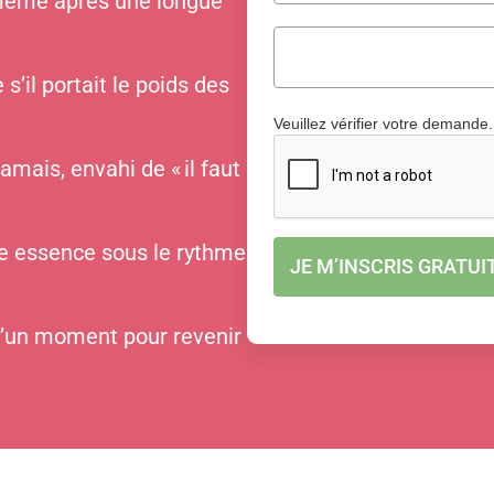
 même après une longue
’il portait le poids des
Veuillez vérifier votre demande
amais, envahi de « il faut
e essence sous le rythme
JE M’INSCRIS GRATU
 d’un moment pour revenir