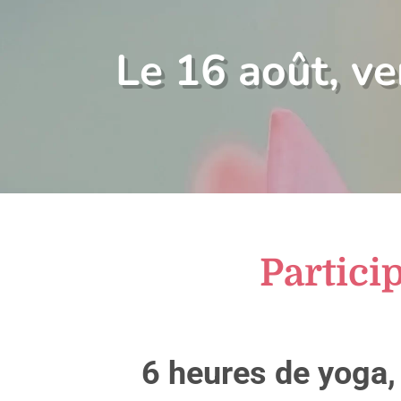
Le 16 août, v
Partici
6 heures de yoga,