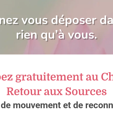
enez vous déposer 
rien qu’à vous.
pez gratuitement au C
Retour aux Sources
 de mouvement et de reconn