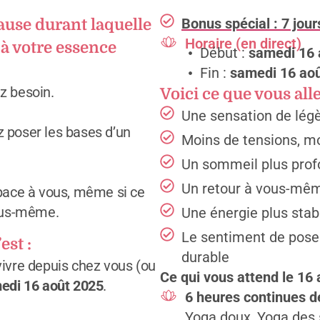
Bonus spécial : 7 jou
ause durant laquelle
Horaire (en direct)
 à votre essence
Début :
samedi 16 
Fin :
samedi 16 aoû
z besoin.
Voici ce que vous alle
Une sensation de légèr
 poser les bases d’un
Moins de tensions, mo
Un sommeil plus profo
Un retour à vous-même
space à vous, même si ce
vous-même.
Une énergie plus stabl
Le sentiment de poser
est :
durable
 vivre depuis chez vous (ou
Ce qui vous attend le 16 
edi 16 août 2025
.
6 heures continues de
Yoga doux, Yoga des 