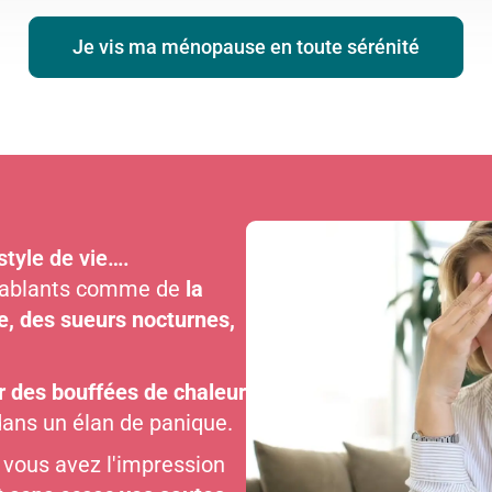
Je vis ma ménopause en toute sérénité
style de vie….
cablants comme de
la
e, des sueurs nocturnes,
r des bouffées de chaleur
 dans un élan de panique.
 vous avez l'impression