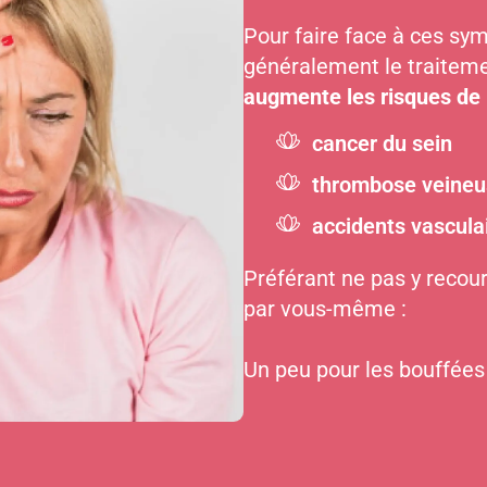
Pour faire face à ces s
généralement le traitem
augmente les risques de 
cancer du sein
thrombose veineu
accidents vascula
Préférant ne pas y recour
par vous-même :
Un peu pour les bouffées