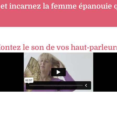
 et incarnez la femme épanouie q
ontez le son de vos haut-parleurs