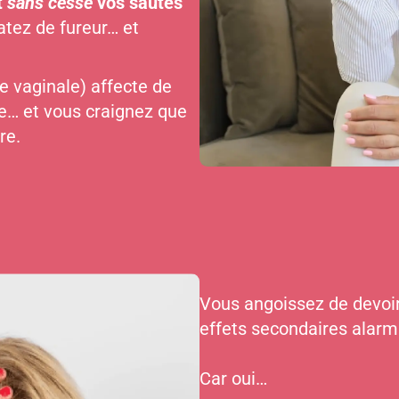
t
sans cesse
vos sautes
tez de fureur… et
e vaginale) affecte de
le… et vous craignez que
re.
Vous angoissez de devoi
effets secondaires alarm
Car oui…