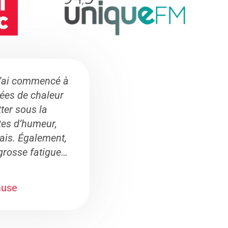
J’ai commencé à
fées de chaleur
ter sous la
utes d’humeur,
vais. Également,
 grosse fatigue…
ause