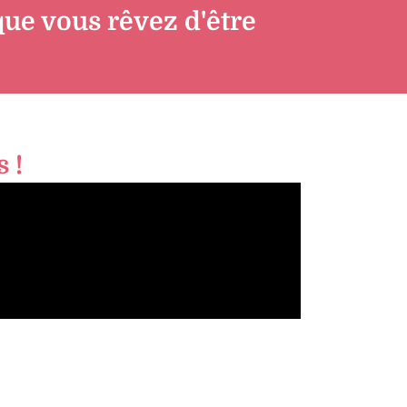
ue vous rêvez d'être
 !