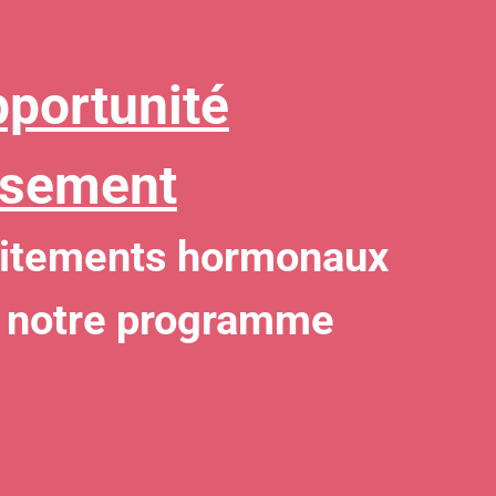
pportunité
ssement
raitements hormonaux
 à notre programme
: