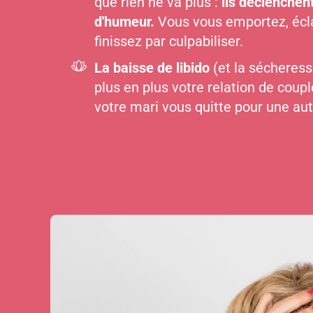
que rien ne va plus :
ils déclenchen
d'humeur.
Vous vous emportez, écla
finissez par culpabiliser.
La baisse de libido
(et la sécheress
plus en plus votre relation de coup
votre mari vous quitte pour une aut