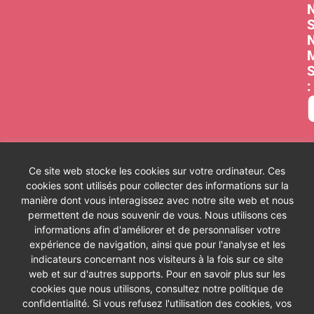
:
Ce site web stocke les cookies sur votre ordinateur. Ces
Les cours
cookies sont utilisés pour collecter des informations sur la
Les séries
A
manière dont vous interagissez avec notre site web et nous
Les témoignages
C
Les abonnements
C
permettent de nous souvenir de vous. Nous utilisons ces
Formation de prof de yoga
P
informations afin d'améliorer et de personnaliser votre
expérience de navigation, ainsi que pour l'analyse et les
indicateurs concernant nos visiteurs à la fois sur ce site
web et sur d'autres supports. Pour en savoir plus sur les
cookies que nous utilisons, consultez notre politique de
Copyright © 2020-2030 | https://studio.diva-yoga.com |
confidentialité. Si vous refusez l'utilisation des cookies, vos
Tous droits réservés