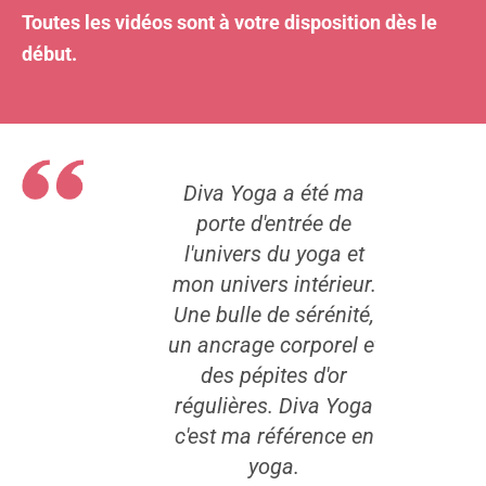
Toutes les vidéos sont à votre disposition dès le
début.
été ma
Diva Yoga a été ma
Diva 
ée de
porte d'entrée de
port
yoga et
l'univers du yoga et
l'univ
térieur.
mon univers intérieur.
mon uni
érénité,
Une bulle de sérénité,
Une bul
porel et
un ancrage corporel et
un ancr
 d'or
des pépites d'or
des 
iva Yoga
régulières. Diva Yoga
réguliè
rence en
c'est ma référence en
c'est m
yoga.