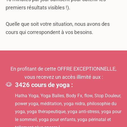
premiers résultats visibles !).
Quelle que soit votre situation, nous avons des
cours qui correspondent à vos besoins.
En profitant de cette OFFRE EXCEPTIONNELLE,
vous recevez un accès illimité aux :
3426
cours de yoga :
Hatha Yoga, Yoga Balles, Body Fx, flow, Stop Douleur,
power yoga, méditation, yoga nidra, philosophie du
yoga, yoga thérapeutique, yoga anti-stress, yoga pour
le sommeil, yoga pour enfants, yoga périnatal et