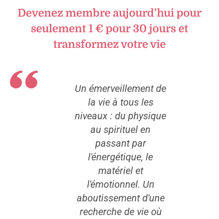
Devenez membre aujourd’hui pour
seulement 1 € pour 30 jours et
transformez votre vie
 est ma
Un émerveillement de
J’ai fai
ine, mon
la vie à tous les
de prog
rgie, ma
niveaux : du physique
quali
mie.
au spirituel en
postur
passant par
mieux a
l'énergétique, le
petite
matériel et
ant
l'émotionnel. Un
disp
aboutissement d'une
J’ai au
recherche de vie où
différe