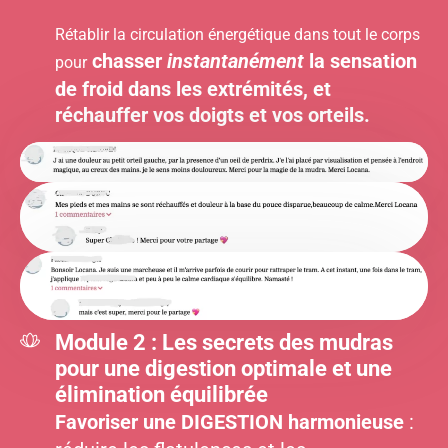
Rétablir la circulation énergétique dans tout le corps
chasser
instantanément
la sensation
pour
de froid dans les extrémités, et
réchauffer vos doigts et vos orteils.
Module 2 : Les secrets des mudras
pour une digestion optimale et une
élimination équilibrée
Favoriser une DIGESTION harmonieuse
: