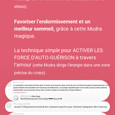
stress).
Favoriser l’endormissement et un
meilleur sommeil,
grâce à cette Mudra
magique.
La technique
simple
pour ACTIVER LES
FORCE D’AUTO-GUÉRISON à travers
l’amour
(cette Mudra dirige l’énergie dans une zone
précise du corps).