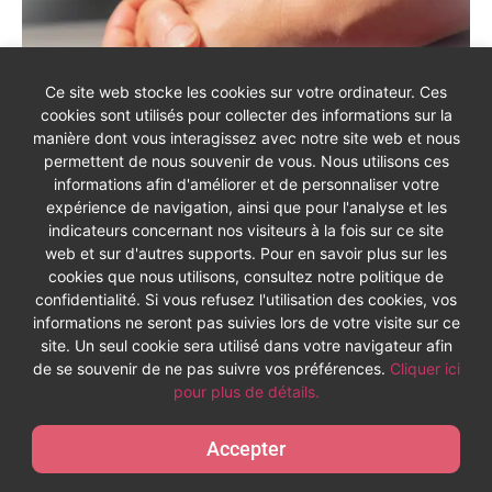
Ce site web stocke les cookies sur votre ordinateur. Ces
cookies sont utilisés pour collecter des informations sur la
manière dont vous interagissez avec notre site web et nous
permettent de nous souvenir de vous. Nous utilisons ces
informations afin d'améliorer et de personnaliser votre
expérience de navigation, ainsi que pour l'analyse et les
indicateurs concernant nos visiteurs à la fois sur ce site
web et sur d'autres supports. Pour en savoir plus sur les
cookies que nous utilisons, consultez notre politique de
confidentialité. Si vous refusez l'utilisation des cookies, vos
Ces 22 Mudras s’adressent à tout le monde :
informations ne seront pas suivies lors de votre visite sur ce
enfants, adolescents, hommes, femmes de
site. Un seul cookie sera utilisé dans votre navigateur afin
de se souvenir de ne pas suivre vos préférences.
Cliquer ici
tout âge.
pour plus de détails.
C’est la magie des Mudras !
Accepter