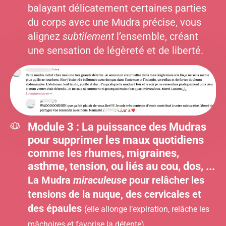
balayant délicatement certaines parties
du corps avec une Mudra précise, vous
alignez
subtilement
l’ensemble, créant
une sensation de légèreté et de liberté.
Module 3 : La puissance des Mudras
pour supprimer les maux quotidiens
comme les rhumes, migraines,
asthme, tension, ou liés au cou, dos, ...
La Mudra
miraculeuse
pour relâcher les
tensions de la nuque, des cervicales et
des épaules
(elle allonge l’expiration, relâche les
mâchoires et favorise la détente).