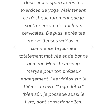
 après les
souplesse me correspond et
 Maintenant,
faire les séances chez soi après
ment que je
le travail c'est génial. Mais
e douleurs
surtout, ce qui m'a inspiré pour
, après tes
mon inscription à Diva Yoga, ce
idéos, je
sont toutes les vidéos que je
ournée
fais depuis 1 an avec
 et de bonne
uniquement vous Maryse. Vous
beaucoup
reflétez la bienveillance, le
 précieux
professionnalisme et surtout
déos sur le
l'art de dire les mots justes. Eh
oga détox"
oui grâce à vous je me suis mise
de aussi le
vraiment au Yoga. Et ça fait un
ionnelles.
bien fou !