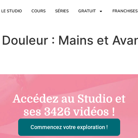
LE STUDIO
COURS
SÉRIES
GRATUIT
FRANCHISES
Douleur : Mains et Ava
Accédez au Studio et
ses
3426
vidéos !
Commencez votre exploration !