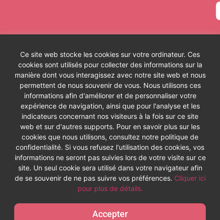
Ce site web stocke les cookies sur votre ordinateur. Ces
Les cours
cookies sont utilisés pour collecter des informations sur la
Les séries
A
manière dont vous interagissez avec notre site web et nous
Les témoignages
C
Les abonnements
C
permettent de nous souvenir de vous. Nous utilisons ces
Formation de prof de yoga
P
informations afin d'améliorer et de personnaliser votre
expérience de navigation, ainsi que pour l'analyse et les
indicateurs concernant nos visiteurs à la fois sur ce site
web et sur d'autres supports. Pour en savoir plus sur les
cookies que nous utilisons, consultez notre politique de
Copyright © 2020-2030 | https://studio.diva-yoga.com |
confidentialité. Si vous refusez l'utilisation des cookies, vos
Tous droits réservés
informations ne seront pas suivies lors de votre visite sur ce
site. Un seul cookie sera utilisé dans votre navigateur afin
de se souvenir de ne pas suivre vos préférences.
Cliquer ici
pour plus de détails.
403 Forbidden
Accepter