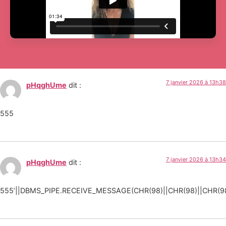
79 réponses
7 janvier 2026 à 13h38
pHqghUme
dit :
555
7 janvier 2026 à 13h34
pHqghUme
dit :
555’||DBMS_PIPE.RECEIVE_MESSAGE(CHR(98)||CHR(98)||CHR(98)