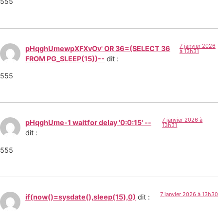
555
7 janvier 2026
pHqghUmewpXFXvOv' OR 36=(SELECT 36
à 13h31
FROM PG_SLEEP(15))--
dit :
555
7 janvier 2026 à
pHqghUme-1 waitfor delay '0:0:15' --
13h31
dit :
555
7 janvier 2026 à 13h30
if(now()=sysdate(),sleep(15),0)
dit :