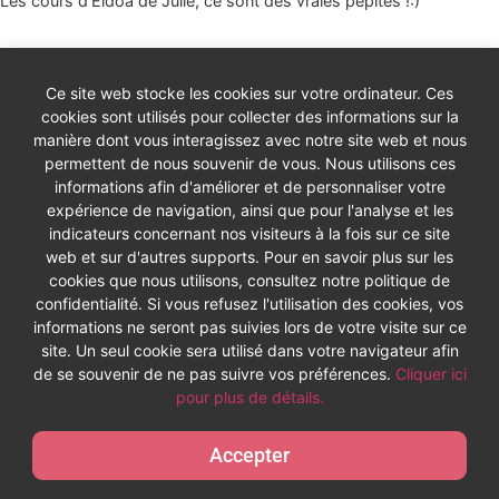
Les cours d’Eldoa de Julie, ce sont des vraies pépites !:)
Ce site web stocke les cookies sur votre ordinateur. Ces
18 janvier 2025 à 21h11
Line
dit :
cookies sont utilisés pour collecter des informations sur la
manière dont vous interagissez avec notre site web et nous
permettent de nous souvenir de vous. Nous utilisons ces
Quel dégagement du cou Merci!
informations afin d'améliorer et de personnaliser votre
expérience de navigation, ainsi que pour l'analyse et les
indicateurs concernant nos visiteurs à la fois sur ce site
web et sur d'autres supports. Pour en savoir plus sur les
18 janvier 2025 à 20h53
Line
dit :
cookies que nous utilisons, consultez notre politique de
confidentialité. Si vous refusez l'utilisation des cookies, vos
informations ne seront pas suivies lors de votre visite sur ce
Merci Johanna de permettre mon apprentissage avec l’ensemble
site. Un seul cookie sera utilisé dans votre navigateur afin
de yoga balles.
de se souvenir de ne pas suivre vos préférences.
Cliquer ici
pour plus de détails.
Accepter
18 janvier 2025 à 20h08
Leyrat
dit :